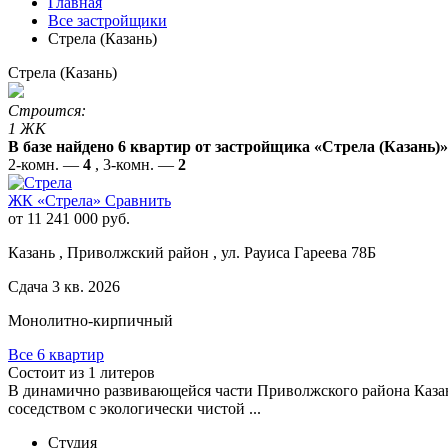
Главная
Все застройщики
Стрела (Казань)
Стрела (Казань)
Строится:
1 ЖК
В базе найдено 6 квартир от застройщика «Стрела (Казань)»
2-комн. —
4
, 3-комн. —
2
ЖК «Стрела»
Сравнить
от 11 241 000 руб.
Казань , Приволжский район , ул. Рауиса Гареева 78Б
Сдача 3 кв. 2026
Монолитно-кирпичный
Все 6 квартир
Состоит из 1 литеров
В динамично развивающейся части Приволжского района Казан
соседством с экологически чистой ...
Студия