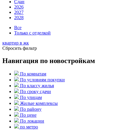
Сдан
2026
2027
2028
Все
Только с отделкой
квартир в
жк
Сбросить фильтр
Навигация по новостройкам
По комнатам
По условиям покупки
По классу жилья
По сроку сдачи
По улицам
Жилые комплексы
По району
По цене
По локации
по метро