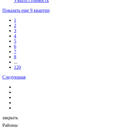
Узнать стоимость
Показать еще 9 квартир
1
2
3
4
5
6
7
8
...
120
Следующая
закрыть
Районы