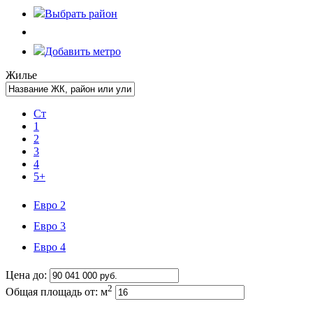
Выбрать
район
Добавить метро
Жилье
Ст
1
2
3
4
5+
Евро 2
Евро 3
Евро 4
Цена до:
2
Общая площадь от:
м