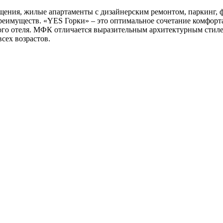
ния, жилые апартаменты с дизайнерским ремонтом, паркинг, фи
реимуществ. «YES Горки» – это оптимальное сочетание комфорт
ного отеля. МФК отличается выразительным архитектурным стил
сех возрастов.