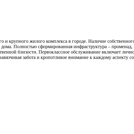
о и крупного жилого комплекса в городе. Наличие собственного
ов дома. Полностью сформированная инфраструктура – променад
ственной близости. Первоклассное обслуживание включает личн
язчивая забота и кропотливое внимание к каждому аспекту созд