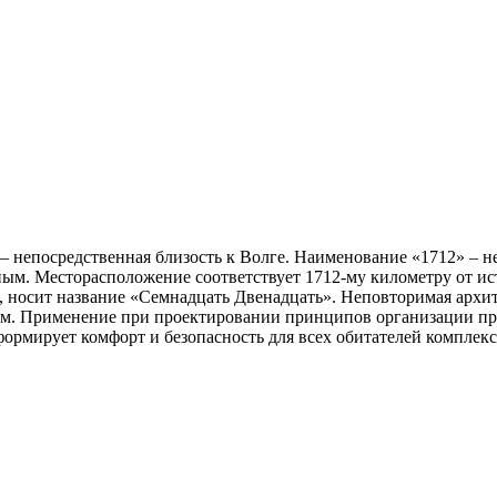
– непосредственная близость к Волге. Наименование «1712» – н
ым. Месторасположение соответствует 1712-му километру от исто
в, носит название «Семнадцать Двенадцать». Неповторимая архи
м. Применение при проектировании принципов организации про
рмирует комфорт и безопасность для всех обитателей комплекс